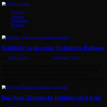
Quartier
Zeitplan
Pforzheim
Kontakt
Seite wählen
Einblicke in das neue Technische Rathaus
von
SBH_anna_s
|
23. Juli 2026
|
Allgemein
,
News
Aktionswoche mit Führungen durch das Gebäude Wie arbeitet die
Stadtverwaltung im neuen Technischen Rathaus? Welche Ämter
sind dort untergebracht? Und was verbirgt sich hinter dem
Kulturraum? Antworten auf diese und viele weitere Fragen erhalten
interessierte...
Das Neue Technische Rathaus wird grün